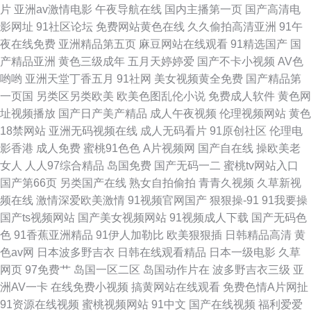
片
亚洲av激情电影
午夜导航在线
国内主播第一页
国产高清电
影网址
91社区论坛
免费网站黄色在线
久久偷拍高清亚洲
91午
夜在线免费
亚洲精品第五页
麻豆网站在线观看
91精选国产
国
产精品亚洲
黄色三级成年
五月天婷婷爱
国产不卡小视频
AV色
哟哟
亚洲天堂丁香五月
91社网
美女视频黄全免费
国产精品第
一页国
另类区另类欧美
欧美色图乱伦小说
免费成人软件
黄色网
址视频播放
国产日产美产精品
成人午夜视频
伦理视频网站
黄色
18禁网站
亚洲无码视频在线
成人无码看片
91原创社区
伦理电
影香港
成人免费
蜜桃91色色
A片视频网
国产自在线
操欧美老
女人
人人97综合精品
岛国免费
国产无码一二
蜜桃tv网站入口
国产第66页
另类国产在线
熟女自拍偷拍
青青久视频
久草新视
频在线
激情深爱欧美激情
91视频官网国产
狠狠操-91
91我要操
国产ts视频网站
国产美女视频网站
91视频成人下载
国产无码色
色
91香蕉亚洲精品
91伊人加勒比
欧美狠狠插
日韩精品高清
黄
色av网
日本波多野吉衣
日韩在线观看精品
日本一级电影
久草
网页
97免费艹
岛国一区二区
岛国动作片在
波多野吉衣三级
亚
洲AV一卡
在线免费小视频
搞黄网站在线观看
免费色情A片网扯
91资源在线视频
蜜桃视频网站
91中文
国产在线视频
福利爱爱