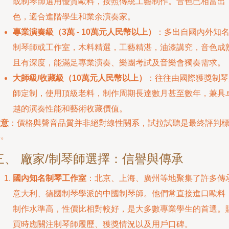
或制琴師選用優質歐料，按照傳統工藝制作。音色已相當出
色，適合進階學生和業余演奏家。
專業演奏級（3萬 - 10萬元人民幣以上）
：多出自國內外知
制琴師或工作室，木料精選，工藝精湛，油漆講究，音色成
且有深度，能滿足專業演奏、樂團考試及音樂會獨奏需求。
大師級/收藏級（10萬元人民幣以上）
：往往由國際獲獎制琴
師定制，使用頂級老料，制作周期長達數月甚至數年，兼具
越的演奏性能和藝術收藏價值。
注意
：價格與聲音品質并非絕對線性關系，試拉試聽是最終評判
準。
三、 廠家/制琴師選擇：信譽與傳承
國內知名制琴工作室
：北京、上海、廣州等地聚集了許多傳
意大利、德國制琴學派的中國制琴師。他們常直接進口歐料
制作水準高，性價比相對較好，是大多數專業學生的首選。
買時應關注制琴師履歷、獲獎情況以及用戶口碑。