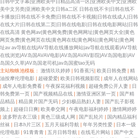
日韩中文字幕|亚洲欧美中日精品高清一区|亚洲欧美中文|亚洲欧
美中文另类|亚洲欧美中文日韩a二区
日韩在线不卡|日韩在线不
卡播放|日韩在线不卡免费|日韩在线不卡视频|日韩在线成人|日韩
在线大片|日韩在线第二页|日韩在线电影|日韩在线电影网站|日韩
在线高清
黄色网av|黄色网免费|黄色网网址|黄色网页大全|黄色
网页免费|黄色网页在线|黄色网在线|黄色网站|黄色网址|黄色网
址av
av导航在线|AV导航在线播放网站|av导航在线观看|AV导航
在线浏览|AV岛国AVAV电影|AV岛国AVAV影院|AV岛国电影|AV
岛国久久草|AV岛国老司机|av岛国蜜tao无码
主站蜘蛛池模板：
激情玖玖婷婷
|
91香蕉污
|
欧美日韩免费
|
精
油按摩伦理电影
|
超碰爱爱
|
欧美日韩视频影院
|
成年人在线网站
|
成年人电影免费看
|
午夜探花福利视频
|
超碰免费公开人妻
|
日
韩免费第一页
|
国产视频精品在线
|
激情亚洲区第一页
|
国产精
品精品
|
精品黄片国产无码
|
少妇极品熟妇人妻
|
国产乱子影视
频上
|
超碰日日爽
|
欧美拳交网
|
午夜电影福利婷婷
|
激情网婷婷
|
波多野吉衣三级
|
黄色三级成人网
|
国产乱轮片
|
国内精品福利
丝袜
|
日本h片三区
|
五月天福利导航
|
年年另类性爱
|
日本一级
伦理电影
|
91青青青
|
五月日韩导航
|
在线毛片网站
|
国产中文