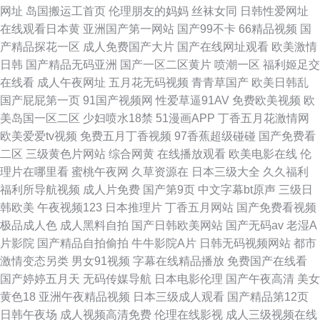
网址
岛国搬运工首页
伦理朋友的妈妈
丝袜女同
日韩性爱网址
在线观看日本黄
亚洲国产第一网站
国产99不卡
66精品视频
国
产精品探花一区
成人免费国产大片
国产在线网址观看
欧美激情
日韩
国产精品无码亚洲
国产一区二区黄片
喷潮一区
福利姬足交
在线看
成人午夜网址
五月花无码视频
青青草国产
欧美日韩乱
国产屁屁第一页
91国产视频网
性爱草逼91AV
免费欧美视频
欧
美岛国一区二区
少妇喷水18禁
51漫画APP
丁香五月花激情网
欧美爱爱tv视频
免费五月丁香视频
97香蕉超级碰碰
国产免费看
二区
三级黄色片网站
综合网黄
在线播放观看
欧美电影在线
伦
理片在哪里看
蜜桃午夜网
久草资源在
日本三级大全
久久福利
福利所导航视频
成人片免费
国产第9页
中文字幕bt原声
三级日
韩欧美
午夜视频123
日本推理片
丁香五月网站
国产免费看视频
极品成人色
成人黑料自拍
国产日韩欧美网站
国产无码av
老湿A
片影院
国产精品自拍偷拍
牛牛影院A片
日韩无码视频网站
都市
激情变态另类
男女91视频
字幕在线精品播放
免费国产在线看
国产婷婷五月天
无码传媒导航
日本电影伦理
国产午夜高清
美女
黄色18
亚洲午夜精品视频
日本三级成人观看
国产精品第12页
日韩午夜场
成人视频高清免费
伦理在线影视
成人三级视频在线