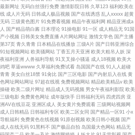
最新网址
无码白丝强行免费
激情影院日韩
久草123
福利欧美在
线
成人片无码
日韩成人极品视频
国产在线诱惑
乱人xxxxx
超黄
无码
三级黄色图片
91免费看视频
精品午夜福利网
精品亚洲成a
人
国产精品萌白酱
日本理论
91操电影
91一区
成人精品无
91国
产小视频
日韩美女免费直播
A片网站网址
激情文学色
国产主播
第37页
青久青青
日本精品在线播放
三级A片
国产日韩亚洲综合
91短视频网站
欧美骚网站
丁香五月天亚洲
欧美大粗吊人妖
深
夜福利亚洲
人兽福利导航
91叉叉操小骚逼
成人18视频
欧美大
鸡吧
草逼wwww
久草福利免费试看
岛国国产在线
91人人超碰
青青
美女白丝18禁
91肏比
国产三区电影
国产内射后入在线
黄
色网址网站网址
97超在线视
免费视频网站
精品欧美精品v
欧美
操碰
欧美二级片网址
精品成人无码视频
男女午夜福利影院
欧美
三级电影
免费黄色网址
成年版快手
日韩福利无码
四虎四房
亚
洲AV在线豆花
亚洲区成人
美女黄片免费观看
三级网站视频网
成人日韩精品
日韩福利专区
欧美二区女同
国产精品一区91
小x
导航福利
免费黄色在线视频
91原创视频
欧美日韩小视频
国产
成人在线无码
91黑料不
国产极品自拍
岛国最大色网站
精品无
码国产二品
欧美一及片
激情网婷婷
人妖大片
91天堂影视
国产