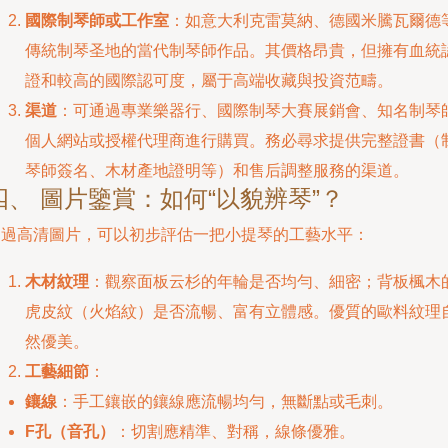
國際制琴師或工作室
：如意大利克雷莫納、德國米騰瓦爾德
傳統制琴圣地的當代制琴師作品。其價格昂貴，但擁有血統
證和較高的國際認可度，屬于高端收藏與投資范疇。
渠道
：可通過專業樂器行、國際制琴大賽展銷會、知名制琴
個人網站或授權代理商進行購買。務必尋求提供完整證書（
琴師簽名、木材產地證明等）和售后調整服務的渠道。
四、 圖片鑒賞：如何“以貌辨琴”？
通過高清圖片，可以初步評估一把小提琴的工藝水平：
木材紋理
：觀察面板云杉的年輪是否均勻、細密；背板楓木
虎皮紋（火焰紋）是否流暢、富有立體感。優質的歐料紋理
然優美。
工藝細節
：
鑲線
：手工鑲嵌的鑲線應流暢均勻，無斷點或毛刺。
F孔（音孔）
：切割應精準、對稱，線條優雅。