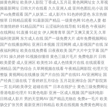
姬黄色网址
欧美伊人影院
丁香成人五月花
黄色网网址女
久草视
频最新网址
日韩大片在线看
久久亚洲人成
亚州色图乱伦小说
国
男深夜影院 超碰精华液 后入丝袜大屁股 日本三级大片 中日韩日日 成人午夜
产va免费观看
国产人妖第二
成人影片h
91色婷婷瑟色
东京热狠
狠草
日韩精品观看
91最新国产精品
一级黄色网
91色色人妻
都
A片 老司机亚洲天堂 日韩三级AA在线 91青青视频 成人午夜精品一级 老司机
市激情婷婷
91精品国产91
云涩福利在线导航
91视色
午夜福利
在线网站
91直播
91处女
伊人网青青草
国产又爽又黄又无
久草
电影网av 日韩无码专区 国产ass 偷拍夫妻视频91 白丝自慰潮睡91 黄色电影
福利资源网
东方成人在线
国产一级免费大片
成年免费视频网站
国产在线播放网站
亚洲日本视频
淫淫网网
成人影视国产在线
深
导航 人人澡精品超碰 97操逼网 久草大香蕉亚洲 日韩欧美色色 1024成人网
夜福利网址
欧美在线免费看
日夜夜欧美
国产大片中文字幕
国产
片91
操久婷婷
91视频你懂得
黄色三级片毛片
免费电影片
日韩
成人精品导航福利 久久狠狠综合 日本性交 国产1页 欧美激情A图 五月天亚洲
欧美爱爱
成人亚洲区
欧美性16
成人色情黄片在线
在线观看亚
洲精品
国产热综合
久草网视频在线看
午夜精品网影院
伦理片完
色图 97操逼 伦理片三级伦理 91做爱视频 久艹资源站 三级网站在线 91无毛
整版
黄视网站在线播放
国产片自拍
国产在线91
AV亚洲网址
国
产经典三级在线
丁香婷婷五月综合
五月花亚洲综合
国产影院第
国产精品自第 青娱乐自拍 影音先锋精东影业 肏屄传媒 精品在线岛女视频 日
一页
乱码欧美孕交
超碰在线艹
日本在线护士
黄色三级免费网址
香港电影伦理片
91黄色电影
亚洲一区成人视频
国产福利电影
韩精品一级二级 91污秽网站 韩国午夜视频 青青草青娱乐 亚洲午夜激情网站
日韩成人影片
男的天堂网AV
国产精品尤物在
免费a一毛片
欧美
肠交扩张另类
最新亚洲日韩精品
欧美在线视频
免费黄色网址在
操美女福利导航 玖玖福利导航 日韩一二三四 91热爆 岛国三级片 伦理在线视