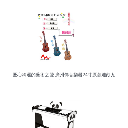
匠心獨運的藝術之聲 廣州傳音樂器24寸原創雕刻尤
克里里