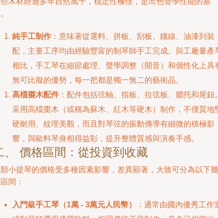
這些木材經過多年自然風干，穩定性極佳，是出色聲學性能的基
礎。
純手工制作
：意味著從選料、拼板、刮板、鑲線、油漆到裝
配，主要工序均由經驗豐富的制琴師手工完成。與工廠量產
相比，手工琴在細節處理、聲學調整（開音）和個性化上具
無可比擬的優勢，每一把都是獨一無二的藝術品。
高檔棗木配件
：配件包括弦軸、指板、拉弦板、腮托和尾鈕
采用高檔棗木（或稱為蘇木、紅木等硬木）制作，不僅質地
硬耐用、紋理美觀，而且對琴弦的振動傳導有細微的積極影
響，與歐料琴身相得益彰，提升整體質感與演奏手感。
二、 價格區間：從投資到收藏
此類小提琴的價格受多種因素影響，差異顯著，大致可分為以下
個區間：
入門級手工琴（1萬 - 3萬元人民幣）
：通常由國內優秀工作