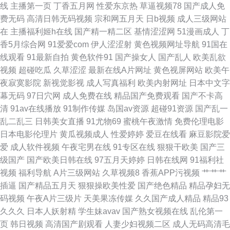
线
主播第一页
丁香五月网
性爱东京热
草逼视频78
国产成人免
费无码
高清日韩无码视频
宗和网五月天
日b视频
成人三级网站
频免费 五月激情网站 av瑟瑟 护士AV采精AV 色五月丁香综合网 91视频官网
在
主播福利姬h在线
国产精一精二区
基情涩涩网
51漫画成人
丁
香5月综合网
91爱爱com
伊人涩涩射
黄色视频网址导航
91国在
社区 国产精品女人乱轮 日韩不卡五区 91福利射视频 传媒91啪啪 久久婷婷婷
线观看
91最新自拍
黄色软件91
国产操女人
国产乱人
欧美乱欲
视频
超碰吃瓜
久草涩涩
最新在线A片网址
黄色视屏网站
欧美午
色色国产传媒 91色狼 韩国久久精品视频 日韩卡一 91蜜臀在线观看 精品久久
夜寂寞影院
新视觉影视
成人写真福利
欧美内射网址
日本中文字
幕无码
97日穴网
成人免费在线
精品国产免费观看
国产不卡高
不卡 午夜视频导航 www五月激情 九一黄站福利导航 日韩熟女另类视频 91
清
91av在线播放
91制作传媒
岛国av资源
超碰91资源
国产乱一
乱二乱三
日韩美女直播
91尤物69
蜜桃午夜激情
免费伦理电影
黑丝射 国产喷水自拍 美女黄色网 超碰啪啪在线 欧美18 亚州无码9Ⅱ视频 不
日本电影伦理片
黄瓜视频成人
性爱婷婷
爱豆在线看
麻豆影院爱
爱
成人软件视频
午夜宅男在线
91专区在线
狠狠干欧美
国产三
卡精品久久 久草国产牛牛视频 日韩欧美一中文 91国产视频大全 国产美女A
级国产
国产欧美日韩在线
97五月天婷婷
日韩在线网
91福利社
视频
福利导航
A片三级网站
久草视频8
香蕉APP污视频
艹艹艹
片
插逼
国产精品五月天
狠狠操欧美性爱
国产绝色精品
精品孕妇无
码视频
午夜A片三级片
天美果冻传媒
久久国产成人精品
精品93
久久久
日本人妖射精
学生妹avav
国产熟女视频在线
乱伦第一
页
韩日视频
高清国产剧观看
人妻少妇视频二区
成人无码高清毛