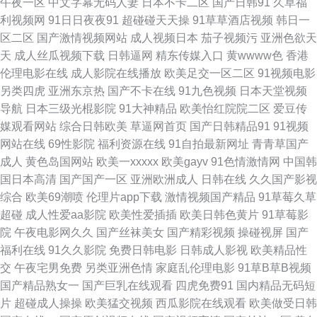
午夜一区
中文字幕无码人妻
日本不卡二区
国产日韩91
久草福
利视频网
91日日夜夜91
超碰碰天天操
91草草酒店视频
韩日一
利射 成人影片金明 国产视频三级 久久福利大香蕉 欧美内射网站 日韩AV无码
区二区
国产激情视频网站
成人视频日本
茄子视频污
亚洲色欲天
天
成人丝瓜视频下载
日韩逼网
精东传媒入口
黄wwww色
香港
网址 午夜首页日韩 最新无毒AV网 91性吧 ts陈雯雯 成人AV三级传媒 含羞草
伦理电影在线
成人影院在线播放
欧美足交一区二区
91视频电影
另类四虎
亚洲东京热
国产不卡在线
91九色视频
日本天堂视频
在线 久久国产精品人夷 欧美性爱网 深夜影院 亚洲香蕉成人av 91直播啪啪
导航
日本三级光棍影院
91大神精品
欧美怡红院院二区
爱豆传
媒观看网站
综合日韩欧美
草逼网首页
国产日韩精品91
91视频
变态美女影院 豆花官网入口 黄色网业网址 欧美99导航 日韩欧美网 香蕉爱视
网站在线
69性影院
福利资源在线
91自拍最新网址
青青草国产
成人
黄色岛国网站
欧美一xxxxx
欧美gayv
91色情激情网
中国韩
频 中文字幕91 91小视屏 www91操 福利爱爱网站在线 精品国产乱码 日韩理
国日本高清
国产国产一区
亚洲欧洲成人
日韩在线
久久国产影视
综合
欧美69潮喷
伦理片app下载
激情视频国产精品
91草莓久草
论在线 亚洲色色 91路cn 肏屄图片吴梦梦 国产a成人 加勒比久久视 另类综合
超碰
成人性爱aa影院
欧美性爱插插
欧美日韩色黄片
91草莓影
院
午夜电影网久久
国产丝袜美女
国产精彩视频
操碰视屏
国产
首页 青草成人网站 先锋影音无码 91精品视频网 www超碰97 大香蕉伊人婷
福利在线
91久久影院
免费日韩电影
日韩成人影视
欧美精品性
交
午夜宅男免费
另类亚洲色情
家庭乱伦理电影
91草B草B视频
婷 激情网页 美女性爱AV 青青草综合 日欧韩123区 影音先锋欧美专区 AA片
国产精品熟女一
国产巨乳在线观看
四虎免费91
国内精品无码短
片
超碰成人操操
欧美猛交视频
西瓜影院在线观看
欧美做受日韩
免费网站 福利导航亚洲 狠狠撸最新 另类网站 欧日资源 三级成年在线 影音先