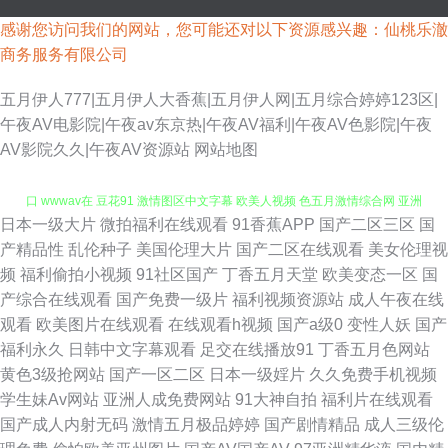
感谢您访问我们的网站，您可能还对以下资源感兴趣：仙桃乐澈
商务服务有限公司
五月伊人777|五月伊人大香蕉|五月伊人网|五月综合婷婷123区|
午夜AV电影院|午夜av东京热|午夜AV福利|午夜AV色影院|午夜
AV影院久久|午夜AV资源站
网站地图
日本一级大片
微拍福利在线观看
91香蕉APP
国产二区三区
国
欧美色资源 97色伦影院 日本操逼福利在线 香蕉导航 69欧美 91网站免费入
产精品性
乱伦种子
美国伦理大片
国产二区在线观看
美女伦理视
频
福利偷拍小视频
91社区国产
丁香五月天堂
欧美变态一区
国
口 wwwav在 豆花91 激情图区中文字幕 欧美人视频 色五月激情综合网 亚洲
产综合在线观看
国产免费一级片
福利视频资源站
成人午夜在线
观看
欧美图片在线观看
在线观看h视频
国产a级0
变性人妖
国产
天堂无码永久 91探花黑丝视频 超碰手机在线网址 国产天天无日日干 日韩九
福利永久
日韩中文字幕观看
足交在线播放91
丁香五月色网站
黄色3级抢网站
国产一区二区
日本一级婬片
久久免费手机视频
一 69成人网站 91桃色黑丝 豆花视频不卡 久久宗和a 日本AⅤ网站 日韩在线
学生妹Av网站
亚洲人成免费网站
91大神自拍
福利片在线观看
国产成人内射无码
激情五月极品婷婷
国产剧情精品
成人三级伦
一二 大香蕉51 蜜桃麻豆久久 91免费性爱色情 大香蕉玖玖爱 国产精品自拍官