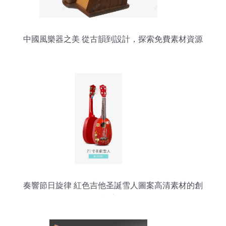
中國風樂器之美 從古韻到設計，探索免費素材資源
奏響節日旋律 紅色吉他圣誕雪人圖案高清素材的創
意應用