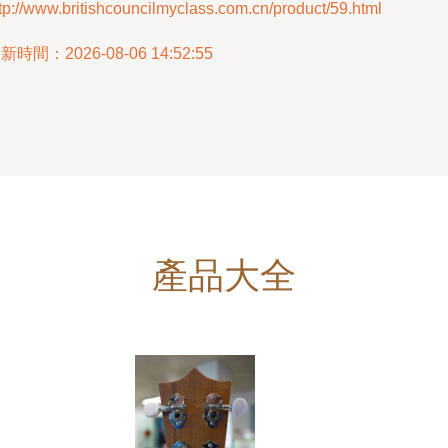
tp://www.britishcouncilmyclass.com.cn/product/59.html
新時間：2026-08-06 14:52:55
產品大全