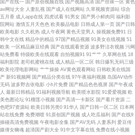
国产在线一
国产原创视频在线
国产视频高清
国产丝袜一区
黄色
av网址大全
人妻乱视
国产成人在线网站
久草视频资源站
综合
锋三级资源 99成人欧美 岛国青青草 精品久热 青娱乐福利导航 婷婷色福利导
五月香
成人app在线
四虎试看
91男女
国产男小鲜肉同
福利影
院网站
激情五月天色色
欧美极品电影
日韩成人第一页
国产日韩
航 在线超碰91 91网址在线观看 操碰公开视频 黄色国产大全 欧美老妇性交
欧美电影
久久机热
成人午夜网
黄色天堂男人
操视频免费91
日
韩中文在线
精品中的精品
97国产精品视频
91美女在线视频
51
少妇喷潮蜜桃91 在线超碰色片 www夜夜 国产精品乱子伦 老司机综合网 日
欧美
一区精品麻豆经典
国产在线观看资源
波多野洁衣视频
污网
站免费看
特级欧美在线观看
自拍视频91
91艹艹
久草网在线
18
韩电影第二页 香蕉视频官网 97偷偷碰狼人 东京热15p 九九福利影院 欧美性
福利影院
老司机蜜桃在线
成人精品一区二区
韩日爆乳无码三级
欧美伦理电影网站
艹艹操操
AV黄色观看网站
日韩欧美在线国
爱日本 视频偷拍一区18 91超碰在线人人 www国产噜噜 国产白浆高潮流水
产
新91视频网
国产精品分类在线
97午夜福利视频
岛国AV动作
无码
波多野吉依电影
小h片免费
国产精品色色视屏
国产午夜成
老湿机app 日韩操逼电影 亚洲成人无码肏逼 91香蕉在线网站 超碰极品 韩国
人
最新日韩精品
91福利视频导航
欧美喷水影院
91爱爱视频
欧
美色图论坛
91榴莲小视频
国产高清一卡新区
国产看片资源
二
无码伦理 麻豆国产一二三四 日本性视频 亚洲x片 91色色网 豆花视频在线观
色吧97资源站
欧美日韩另类0
91华人
国产日韩一区二区
日本网
站在线免费
免费潮喷
91原创国产视频
成人吃瓜福利
国产在线9
看 老湿机美女福利 狠狠操导航 午夜秀场 91资源在线视频 超碰在线cop 蜜臀
操碰高清免费视频
午夜电影全集
国产AV无码
人妻系列
爱豆传
媒倩女幽魂
超清国产剧大全
91中文字幕在线
免费在线小视频
网站91cb 五月花丁香网 97超碰福利在线 韩国av在線 欧美性福利影院 亚洲