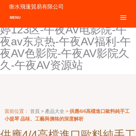
五月伊人777-五月伊人大香
衡水飛蓬貿易有限公司
蕉-五月伊人网-五月综合婷
MENU
婷123区-午夜AV电影院-午
夜av东京热-午夜AV福利-午
夜AV色影院-午夜AV影院久
久-午夜AV资源站
當前位置：
首頁
>
產品大全
>
供應4/4高檔進口歐料純手工
小提琴 品味、工藝與價格的深度解析
供應4/4高檔進口歐料純手工