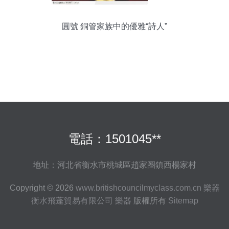
圓號 銅管家族中的優雅“詩人”
電話：1501045**
地址：河北省衡水市桃城區趙家圈鎮西楊家村
Copyright © 2026
www.britishcouncilmyclass.com.cn
樂器
衡水飛蓬貿易有限公司
樂器
版權所有
Sitemap