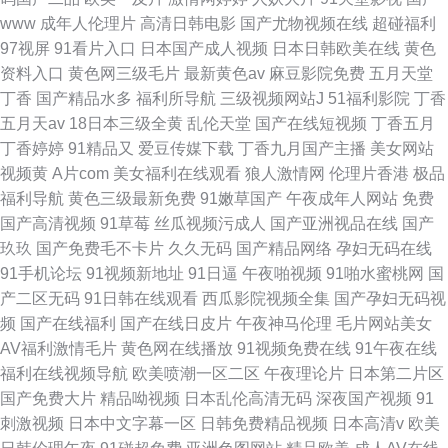
www
成年人伦理片
高清日韩电影
国产尤物视频在线
超碰福利
97视屏
91看片入口
日本国产成人视频
日本日韩欧美在线
黄色
资料入口
黄色网三级毛片
最新黄色av
麻豆影院免费
五月天堂
丁香
国产精品水多
福利所导航
三级视频网站J
51福利影院
丁香
五月天av
18日本三级全黄
乱伦天堂
国产在线短视频
丁香五月
丁香婷婷
91精品又
爱豆传媒下载
丁香九月国产主播
美女网站
视频黄
A片com
美女福利在线观看
狼人激情网
伦理片香港
极品
福利导航
黄色三级最新免费
91嫩草国产
午夜成年人网站
免费
国产高清视频
91草莓
丝瓜视频污成人
国产亚洲视品在线
国产
玖玖
国产免费毛不卡片
久久无码
国产精品网络
孕妇无码在线
91手机论坛
91视频新地址
91日逼
午夜啪视频
91啪水蜜桃网
国
产二区无码
91日韩在线观看
西瓜影院视频全集
国产孕妇无码视
频
国产在线福利
国产在线日皮片
午夜神马伦理
毛片网站美女
AV福利激情毛片
黄色网在线播放
91视频免费在线
91午夜在线
福利在线视频导航
欧美喷潮一区二区
午夜理论片
日本第二片区
国产免费大片
精品呦视频
日本乱伦高清无码
深夜国产视频
91
刺激视频
日本中文字幕一区
日韩免费精品视频
日本高清v
欧美