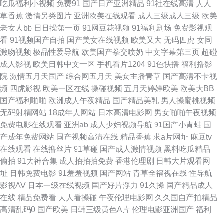
吃瓜福利小视频
免费91
国产日产亚洲精品
91社在线高清
人人
草香蕉
激情另类图片
亚洲欧美在线观看
成人三级成人三级
欧美
狼人av 91在线视频 福利网站导航 九九这只有精品 人人草97 午夜剧场性交
老女人bb
日日操第一页
91网豆花视频
91福利剧场
免费影视观
看
91视频国产自拍
国产美女在线视频
欧美又大
无码四虎
女同
91色网址 超碰香蕉 丝袜91Porn 91社久久 超碰91最新 狠狠日天天干 欧美日
激吻视频
极品性爱导航
欧美国产拳交喷奶
中文字幕第三页
超碰
成人影视
欧美日韩中文一区
手机看片1204
91色快播
福利撸影
韩色中色 天堂资源 91精品视频网 成人AV大 黄色片子免费看 欧美色日本 偷
院
激情五月天国产
综合网五月天
美女主播青草
国产高清不卡视
频
四虎影视
欧美一区在线
操碰视频
五月天婷婷欧美
欧美大BB
拍97av 97豆花 国产妞干网 欧洲精品区 午夜性国产 91视频cn 丁香爱爱诱惑
国产福利啪啪
欧洲成人午夜精品
国产精品美乳
男人操蜜桃视频
无码射精网站
18成年人网站
日本高清电影网
男女啪啪午夜视频
久久精品久久波多 日本熟女自慰 亚洲不卡一二一 91探花在线播放 国产欧美
免费电影在线观看
亚洲ab
成人少妇视频导航
91国产小青蛙
国
产成年免费网站
国产视频高清在线
精品香蕉
求a片网址
麻豆tv
撸日韩 欧美激情A级片 午夜91视频 91网站看片 东京热AV情趣 九一亚洲网站
在线观看
在线撸丝片
91草碰
国产成人激情视频
黑料吃瓜精品
偷拍
91大神合集
成人拍拍拍免费
香港伦理剧
日韩大片观看网
日本大片中文字幕 韩国福利电影院 午夜色色片 国产91在线不卡 欧美ⅴA在线
址
日韩免费电影
91羞羞视频
国产网站
青草全福视在线
性导航
影视AV
日本一级在线视频
国产好片浮力
91久操
国产精品成人
观看 天天操天天添 91熟妇视频在线 九一传媒网站 五月天精品导航 91夜射猫
在线
精品免费看
人人看操碰
午夜伦理电影网
久久国自产拍精品
高清乱码0
国产欧美
日韩三级黄色A片
伦理电影亚洲国产
福利
东京热天堂网 久久av资源 超碰人妻在线 久草性生活片 日韩免费观看一级 宅