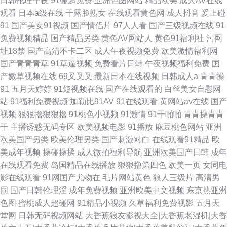
日韩伦理午夜
91碰超免费
亚洲色图网站
精品欧美
成人AV在线
观看
日本a级在线
干露脸熟女
在线观看黄色网
成人抖音
爰上碰
91
国产美女91视频
国产情侣片
97人人看
国产三级视频在线
91
免费视频精品
国产精品另类
黄色AV网站人
黄色91福利社
污网
址18禁
国产高清不卡二区
成人午夜视频免费
欧美激情福利网
国产青青青草
91草逼视频
免费看片日韩
午夜视频福利免费
国
产嫩草视频在线
69叉叉叉
最新日本在线视频
日韩成人a
青青操
91
五月天婷婷
91短视频在线
国产在线观看的
白丝美女自慰网
站
91福利免费视频
加勒比91AV
91在线观看
黄网站av在线
国产
视频
狠狠擼狠狠擼
91桃色小视频
91激情
91干啪啪
青青操青青
干
主播诱惑无码专区
欧美视频电影
91播放
麻豆桃色网站
亚洲
欧美国产另类
欧美伦理另类
国产刺激对白
在线观看91精品
欧
美成年视频
操碰操揉
成人微拍福利导航
亚洲欧美国产日韩
成年
在线观看免费
岛国精品在线播放
狠狠撸第四色
欧美一页
女同电
影在线观看
91网国产尤物在
毛片网站黄色
狼人三级片
高清男
同
国产日韩伦理淫
成年免费视频
亚洲欧美中文视频
东京热亚洲
色图
蜜桃成人超碰网
91精品小视频
久草福利免费视影
五月天
堂网
日韩无码视频网站
大香蕉狼友影视大全|大香蕉老湿机|大香