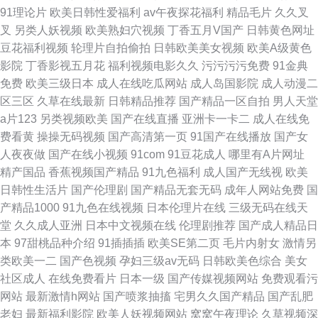
91理论片
欧美日韩性爱福利
av午夜探花福利
精品毛片
久久叉
叉
另类人妖视频
欧美熟妇穴视频
丁香五月V国产
日韩黄色网址
豆花福利视频
轮理片自拍偷拍
日韩欧美美女视频
欧美A级黄色
影院
丁香影视五月花
福利视频电影久久
污污污污免费
91金典
免费
欧美三级日本
成人在线吃瓜网站
成人岛国影院
成人动漫二
区三区
久草在线最新
日韩精品推荐
国产精品一区自拍
男人天堂
a片123
另类视频欧美
国产在线直播
亚洲卡一卡二
成人在线免
费看黄
操操无码视频
国产高清第一页
91国产在线播放
国产女
人夜夜做
国产在线小视频
91com
91豆花成人
哪里有A片网址
精产国品
香蕉视频国产精品
91九色福利
成人国产无线视
欧美
日韩性生活片
国产伦理剧
国产精品无套无码
成年人网站免费
国
产精品1000
91九色在线视频
日本伦理片在线
三级无码在线天
堂
久久成人亚洲
日本中文视频在线
伦理剧推荐
国产成人精品日
本
97甜桃品种介绍
91插插插
欧美SE第二页
毛片内射女
激情另
类欧美一二
国产色视频
孕妇三级av无码
日韩欧美色综合
美女
社区成人
在线免费看片
日本一级
国产传媒视频网站
免费观看污
网站
最新激情h网站
国产喷浆抽搐
宅男久久国产精品
国产乱肥
老妇
最新福利影院
欧美人妖视频网站
窝窝午夜理论
久草视频深