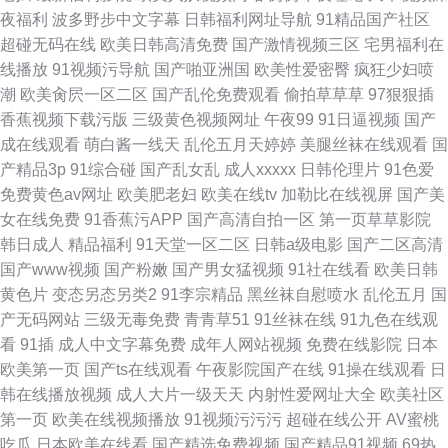
夜福利
波多野步中文字幕
日韩福利网址导航
91精品国产社区
超碰无码在线
欧美日韩高清免费
国产激情视频三区
宅男福利在
线播放
91视频污导航
国产啪亚洲国
欧美性爱密臀
疯狂少妇喷
潮
欧美肏屄一区二区
国产乱伦免费观看
偷拍草草草
97狠狠插
香蕉视频下载污版
三级黄色视频网址
午夜99
91日逼视频
国产
成在线观看
萌白酱一线天
乱伦五月天婷婷
美腿丝袜在线观看
国
产精品3p
91综合碰
国产乱女乱
成人xxxxx
日韩伦理片
91色爱
免费黄色av网址
欧美肥老妇
欧美在线tv
加勒比在线视屏
国产美
女在线免费
91香蕉污APP
国产高清自拍一区
第一页草草影院
韩日成人
精品福利
91天堂一区二区
日韩a级电影
国产二区高清
国产www视频
国产粉嫩
国产男女猛视频
91社在线看
欧美日韩
黄色片
变态另态另类2
91李宗精品
黑丝袜自慰喷水
乱伦五月
国
产无码网站
三级无毒免费
青青草51
91丝袜在线
91九色在线观
看
91插
成人中文字幕免费
成年人网站视频
免费在线影院
日本
欧美第一页
国产ts在线观看
午夜影院国产在线
91操在线观看
日
韩在线播放视频
成人大片一级天天
内射性爱网址大全
欧美社区
第一页
欧美在线视频播放
91视频污污污
超碰在线公开
AV蜜桃
吃瓜
日本欧美在线看
国产精选免费视频
国产精品91视频
69热