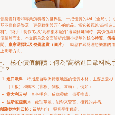
在音樂愛好者和專業演奏者的世界里，一把優質的4/4（全尺寸）
提琴不僅僅是樂器，更是藝術與匠心的結晶。當它被冠以“高檔進
料”、“純手工制作”以及“高檔棗木配件”這些關鍵詞時，其價值與
力便躍然而出。本文將為您全面解析此類小提琴的
核心特質、價
區間、廠家選擇以及視覺鑒賞（圖片）
，助您在尋覓理想樂器的
路上明晰方向。
一、 核心價值解讀：何為“高檔進口歐料純
工”？
進口歐料
：特指產自歐洲特定地區的優質木材，主要是云杉
（面板）和楓木（背板、側板、琴頭）。例如：
意大利云杉
：音色明亮、反應靈敏，備受推崇。
波斯尼亞楓木
：紋理華麗，能帶來豐富、復雜的共鳴。
德國/奧地利云杉
：質地均勻，聲音平衡穩定。