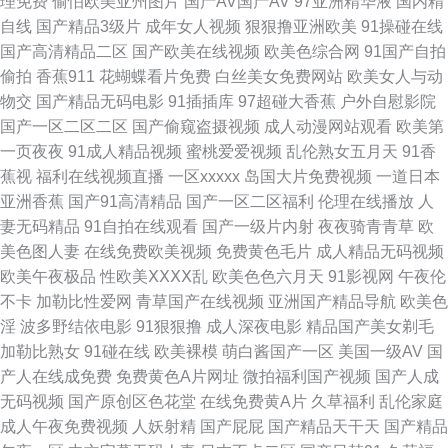
理免费
偷怕欧美亚州图片
国产AV国产AV
97亚洲精华液
国内精
自线
国产精品3级片
成年女人视频
狠狠撸亚洲欧美
91操碰在线
网 青娱乐打炮 日韩色情免费网战 91资源超碰总站 国产草逼视频 麻豆有码视
国产高清精品二区
国产欧美在线视频
欧美色综合网
91国产自拍
偷拍
香蕉911
花蝴蝶看片免费
白丝美女免费网站
欧美女人与动
频 日韩性爱网站 超碰3p在线观看 黄色AVA黄址 欧美色日本 亚洲黄色电影网
物交
国产精品无码电影
91插插库
97超碰大香蕉
户外自慰影院
国产一区二区二区
国产偷窥盗摄视频
成人动漫网站观看
欧美第
站 97资源福利在线 操逼COm77 国产91在线九色 极品女神内射 久久依人精
一页夜夜
91成人精品视频
蜜桃爱爱视频
乱伦熟女五月天
91香
蕉视
福利在线视频直播
一区xxxxx
岛国大片免费视频
一道日本
品综合 欧美色图综合网 色色午夜影院 抖阴蜜桃免费 韩国福利一区 狼友激情
亚洲香蕉
国产91高清精品
国产一区二区福利
伦理在线播放
人
妻无码精品
91自拍在线观看
国产一级片内射
夜夜骑青青草
欧
网站 欧美色宗合 四虎性爱影院 亚洲色图图 91小视频性生活 超碰免费在线99
美色图人妻
在线免费欧美视频
免费黄色毛片
成人精品无码视频
欧美午夜极品
性欧美ⅩⅩⅩⅩ乱
欧美色色六月天
91影视网
午夜伦
福利网址在线导航 久草免费网站 男人超碰 日韩黄色大片 无码一二三四区
不卡
加勒比性爱网
青草国产在线视频
亚洲国产精品导航
欧美色
淫
波多野结依电影
91狠狠撸
成人深夜电影
精品国产美女剃毛
91UU视频 91网站视频播放 A级岛国大片 豆花视频九一免费 黄色福利影院
加勒比熟女
91碰在线
欧美裸模
萌白酱国产一区
美国一级AV
国
产人在线成免费
免费黄色A片网址
微拍福利国产视频
国产人成
欧美日韩色情a片 日韩AV网页 亚州另类10页 91n91c 91原创视频在线 成人
无码视频
国产原创区色花堂
在线免费黄A片
久草福利
乱伦家庭
成人午夜免费视频
人妖射精
国产屁屁
国产精品天干天
国产精品
AV资源 极品五月天 人妖另类区 微拍福利在线导航 中文字幕电影日本 97福