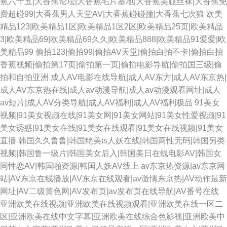
蕉六十五|大香蕉论坛|大香蕉毛片基地|大香蕉美腿丝袜|大香蕉免
费超碰99|大香蕉男人天堂AV|大香蕉碰碰撞|大香蕉七次狼
欧美
精品123|欧美精品1区|欧美精品1区2区|欧美精品25页|欧美精品
3|欧美精品69|欧美精品69久久|欧美精品888|欧美精品91爱爱|欧
美精品99
偷拍123|偷拍99|偷拍AV天堂|偷拍白拍不卡|偷拍白拍
香蕉视频|偷拍第17页|偷拍第一页|偷拍电影导航|偷拍国三级|偷
拍和自拍亚洲
成人AV电影在线导航|成人AV东方|成人AV东京热|
成人AV东京热在线|成人av动漫导航|成人av动漫观看网址|成人
av短片|成人AV分类导航|成人AV福利|成人AV福利极品
91美女
视频|91美女视频在线|91美女网|91美女网站|91美女性爱视频|91
美女诱惑|91美女在线|91美女在线观看|91美女在线视频|91美女
直播
韩国久久鲁鲁|韩国绝美ts人妖在线|韩国两性无码|韩国另类
视频|韩国鲁一级片|韩国美女后入|韩国美日在线电影AV|韩国女
同性恋AV|韩国啪资源|韩国人妖AV线上
av东京热资源|av东京网
站|AV东京在线播放|AV东京在线观看|av激情东京热|AV动作最新
网址|AV二级黄色网|AV发布页|av发布页在线导航|AV番号在线
亚洲欧美在线视频|亚洲欧美在线视频观看|亚洲欧美在线一区二
区|亚洲欧美在线中文字幕|亚洲欧美在线综合色影视|亚洲欧美中